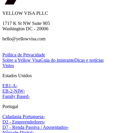
YELLOW VISA PLLC
1717 K St NW Suite 905
Washington DC - 20006
hello@yellowvisa.com
Política de Privacidade
Sobre a Yellow Visa
Guia do imigrante
Dicas e notícias
Vistos
Estados Unidos
EB1-A
›
EB-2-NIW
›
Family Based
›
Portugal
Cidadania Portuguesa
›
D2 - Empreendedores
›
D7 - Renda Passiva / Aposentados
›
Nômade Digital
›